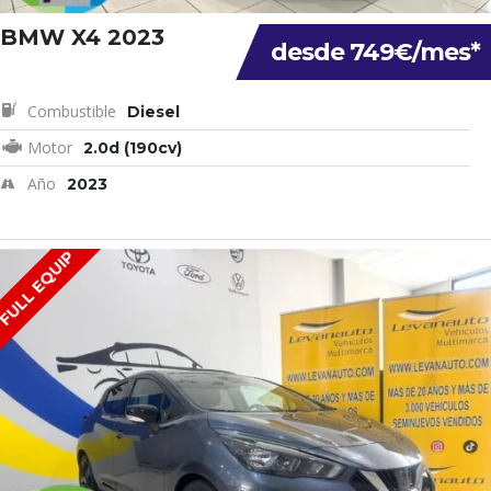
BMW X4 2023
desde 749€/mes*
Combustible
Diesel
Motor
2.0d (190cv)
Año
2023
FULL EQUIP