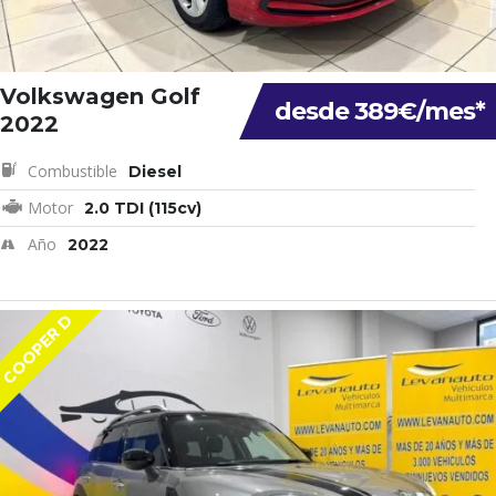
Volkswagen Golf
desde 389€/mes*
2022
Combustible
Diesel
Motor
2.0 TDI (115cv)
Año
2022
COOPER D