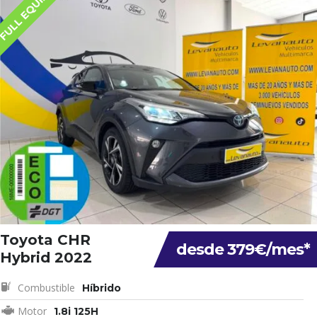
FULL EQUIP
Toyota CHR
desde 379€/mes*
Hybrid 2022
Combustible
Híbrido
Motor
1.8i 125H