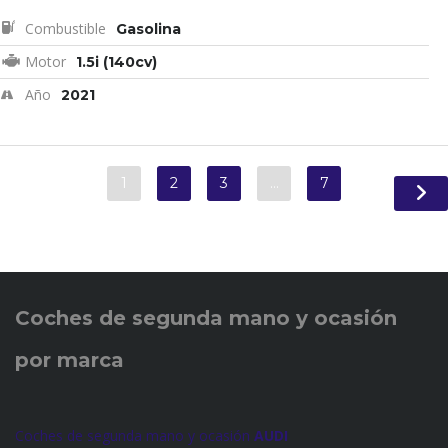
Combustible
Gasolina
Motor
1.5i (140cv)
Año
2021
1
2
3
…
7
Coches de
segunda mano y ocasión
por marca
Coches de segunda mano y ocasión
AUDI