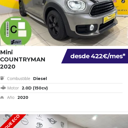
Mini
desde 422€/mes*
COUNTRYMAN
2020
Combustible
Diesel
Motor
2.0D (150cv)
Año
2020
ETIQUE ECO