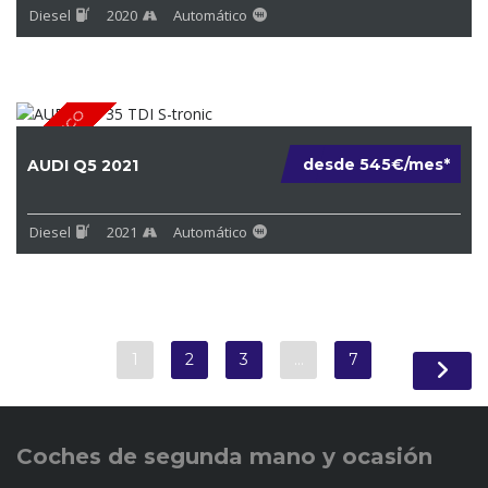
Diesel
2020
Automático
ETIQUE ECO
desde 545€/mes*
AUDI Q5 2021
Diesel
2021
Automático
1
2
3
…
7
Coches de
segunda mano y ocasión