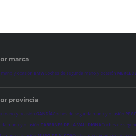
por marca
 mano y ocasión
BMW
Coches de segunda mano y ocasión
MERCED
or provincia
a mano y ocasión
GANDÍA
Coches de segunda mano y ocasión
PEG
nda mano y ocasión
TABERNES DE LA VALLDIGNA
Coches de segun
da mano y ocasión
MURO DE ALCOY
Coches de segunda mano y oca