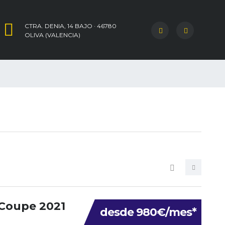
CTRA. DENIA, 14 BAJO · 46780
OLIVA (VALENCIA)
Coupe 2021
desde 980€/mes*