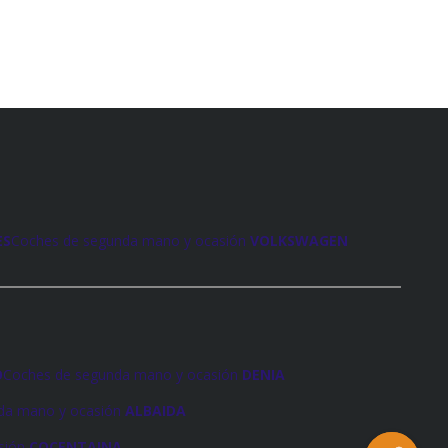
ES
Coches de segunda mano y ocasión
VOLKSWAGEN
O
Coches de segunda mano y ocasión
DENIA
da mano y ocasión
ALBAIDA
sión
COCENTAINA