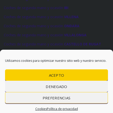
Coches de segunda mano y ocasión
IBI
Coches de segunda mano y ocasión
VILLENA
Coches de segunda mano y ocasión
ONDARA
Coches de segunda mano y ocasión
VILLALONGA
Coches de segunda mano y ocasión
CASTELLO DE RUGAT
Coches de segunda mano y ocasión
LA POBLA DEL DUC
Utilizamos cookies para optimizar nuestro sitio web y nuestro servicio.
ACEPTO
DENEGADO
PREFERENCIAS
© 2026 Levanauto |
Política de privacidad
|
Cookies
Cookies
Política de privacidad