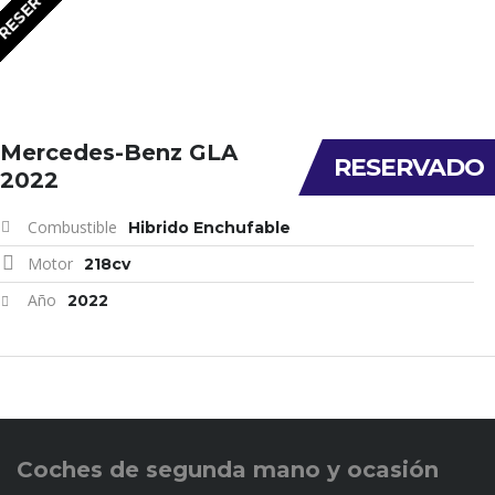
RESERVADO
Mercedes-Benz GLA
RESERVADO
2022
Combustible
Hibrido Enchufable
Motor
218cv
Año
2022
Coches de
segunda mano y ocasión