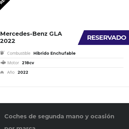
Mercedes-Benz GLA
RESERVADO
2022
Combustible
Hibrido Enchufable
Motor
218cv
Año
2022
Coches de
segunda mano y ocasión
por marca