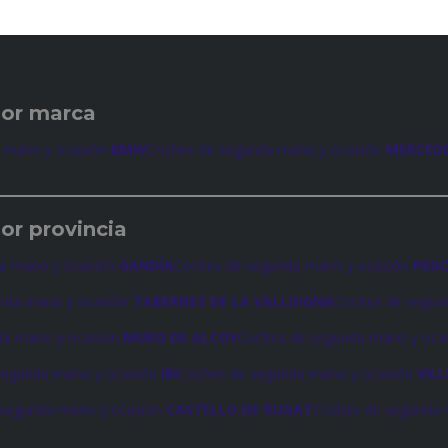
por marca
 mano y ocasión
BMW
Coches de segunda mano y ocasión
MERCED
or provincia
a mano y ocasión
GANDÍA
Coches de segunda mano y ocasión
PEG
nda mano y ocasión
TABERNES DE LA VALLDIGNA
Coches de segun
da mano y ocasión
MURO DE ALCOY
Coches de segunda mano y oca
segunda mano y ocasión
IBI
Coches de segunda mano y ocasión
VIL
 segunda mano y ocasión
CASTELLO DE RUGAT
Coches de segunda 