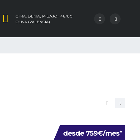
CTRA. DENIA, 14 BAJO · 46780
OLIVA (VALENCIA)
desde 759€/mes*