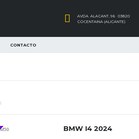
AVDA. ALACANT, 96 · 03820
COCENTAINA (ALICANTE)
CONTACTO
:
BMW I4 2024