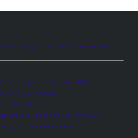
ES
Coches de segunda mano y ocasión
VOLKSWAGEN
O
Coches de segunda mano y ocasión
DENIA
da mano y ocasión
ALBAIDA
sión
COCENTAINA
LENA
Coches de segunda mano y ocasión
ONDARA
mano y ocasión
LA POBLA DEL DUC