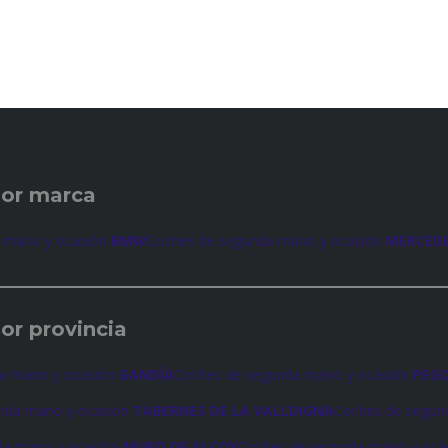
por marca
 mano y ocasión
BMW
Coches de segunda mano y ocasión
MERCED
or provincia
a mano y ocasión
GANDÍA
Coches de segunda mano y ocasión
PEG
nda mano y ocasión
TABERNES DE LA VALLDIGNA
Coches de segun
da mano y ocasión
MURO DE ALCOY
Coches de segunda mano y oca