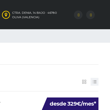
CTRA. DENIA, 14 BAJO · 46780
OLIVA (VALENCIA)
2
desde 329€/mes*