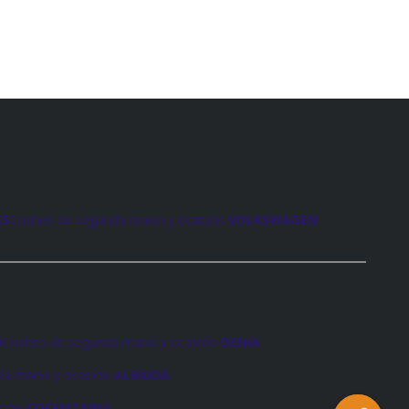
ES
Coches de segunda mano y ocasión
VOLKSWAGEN
O
Coches de segunda mano y ocasión
DENIA
da mano y ocasión
ALBAIDA
sión
COCENTAINA