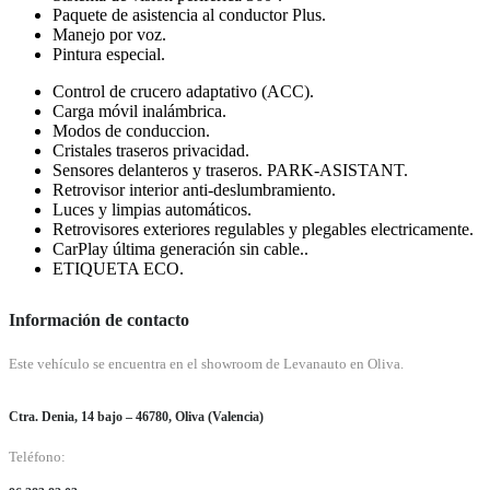
Paquete de asistencia al conductor Plus.
Manejo por voz.
Pintura especial.
Control de crucero adaptativo (ACC).
Carga móvil inalámbrica.
Modos de conduccion.
Cristales traseros privacidad.
Sensores delanteros y traseros. PARK-ASISTANT.
Retrovisor interior anti-deslumbramiento.
Luces y limpias automáticos.
Retrovisores exteriores regulables y plegables electricamente.
CarPlay última generación sin cable..
ETIQUETA ECO.
Información de contacto
Este vehículo se encuentra en el showroom de Levanauto en Oliva.
Ctra. Denia, 14 bajo – 46780, Oliva (Valencia)
Teléfono: