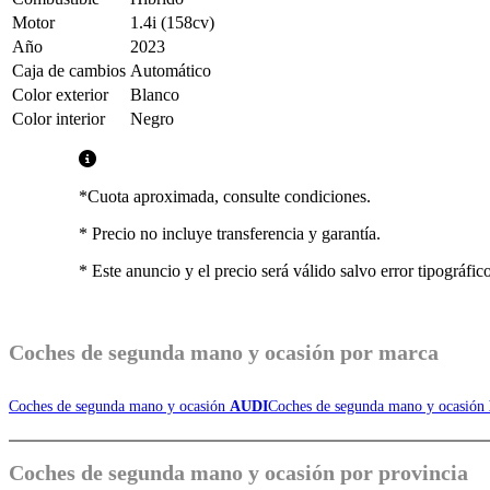
Motor
1.4i (158cv)
Año
2023
Caja de cambios
Automático
Color exterior
Blanco
Color interior
Negro
*Cuota aproximada, consulte condiciones.
* Precio no incluye transferencia y garantía.
* Este anuncio y el precio será válido salvo error tipográfic
Coches de
segunda mano y ocasión por marca
Coches de segunda mano y ocasión
AUDI
Coches de segunda mano y ocasión
Coches de
segunda mano y ocasión por provincia