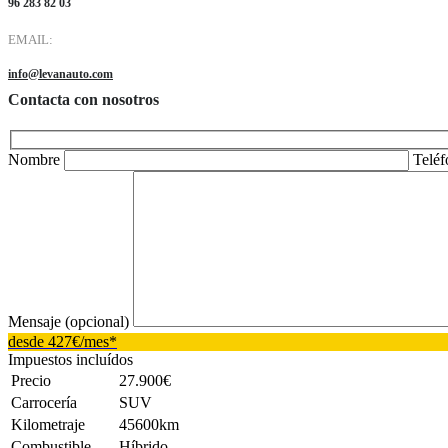
96 283 82 03
EMAIL:
info@levanauto.com
Contacta con nosotros
Nombre
Telé
Mensaje (opcional)
desde 427€/mes*
Impuestos incluídos
Precio
27.900€
Carrocería
SUV
Kilometraje
45600km
Combustible
Híbrido