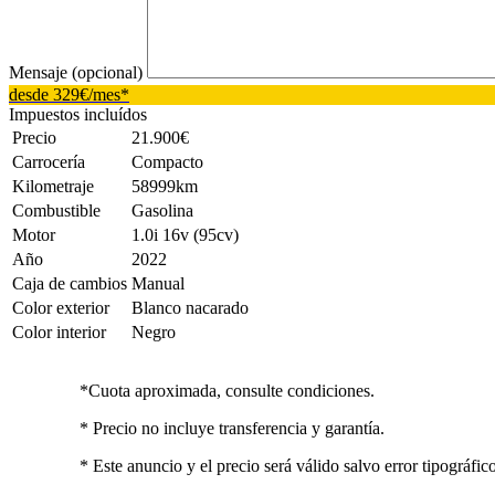
Mensaje (opcional)
desde 329€/mes*
Impuestos incluídos
Precio
21.900€
Carrocería
Compacto
Kilometraje
58999km
Combustible
Gasolina
Motor
1.0i 16v (95cv)
Año
2022
Caja de cambios
Manual
Color exterior
Blanco nacarado
Color interior
Negro
*Cuota aproximada, consulte condiciones.
* Precio no incluye transferencia y garantía.
* Este anuncio y el precio será válido salvo error tipográfic