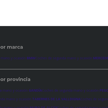
por marca
 mano y ocasión
BMW
Coches de segunda mano y ocasión
MERCED
or provincia
a mano y ocasión
GANDÍA
Coches de segunda mano y ocasión
PEG
nda mano y ocasión
TABERNES DE LA VALLDIGNA
Coches de segun
da mano y ocasión
MURO DE ALCOY
Coches de segunda mano y oca