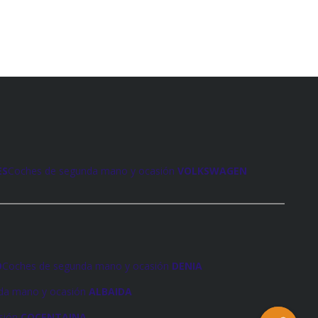
ES
Coches de segunda mano y ocasión
VOLKSWAGEN
O
Coches de segunda mano y ocasión
DENIA
da mano y ocasión
ALBAIDA
sión
COCENTAINA